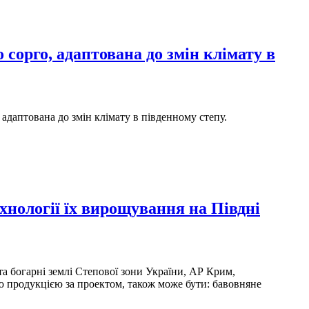
 сорго, адаптована до змін клімату в
адаптована до змін клімату в південному степу.
хнології їх вирощування на Півдні
а богарні землі Степової зони України, АР Крим,
 продукцією за проектом, також може бути: бавовняне