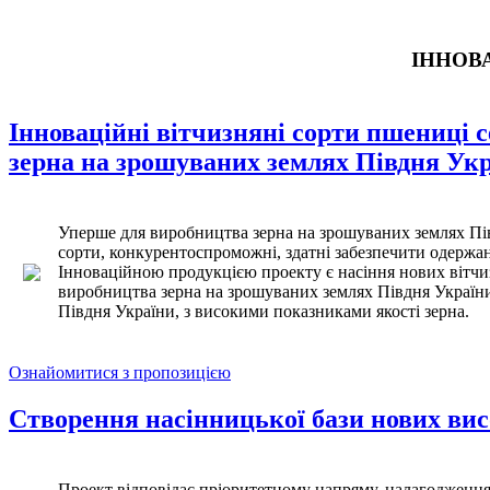
ІННОВА
Інноваційні вітчизняні сорти пшениці 
зерна на зрошуваних землях Півдня Ук
Уперше для виробництва зерна на зрошуваних землях Пів
сорти, конкурентоспроможні, здатні забезпечити одержа
Інноваційною продукцією проекту є насіння нових вітчи
виробництва зерна на зрошуваних землях Півдня України,
Півдня України, з високими показниками якості зерна.
Ознайомитися з пропозицією
Створення насінницької бази нових вис
Проект відповідає пріоритетному напряму, налагодження