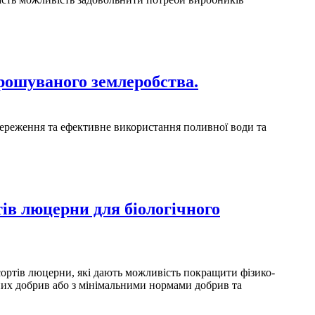
зрошуваного землеробства.
ереження та ефективне використання поливної води та
ів люцерни для біологічного
сортів люцерни, які дають можливість покращити фізико-
ьних добрив або з мінімальними нормами добрив та