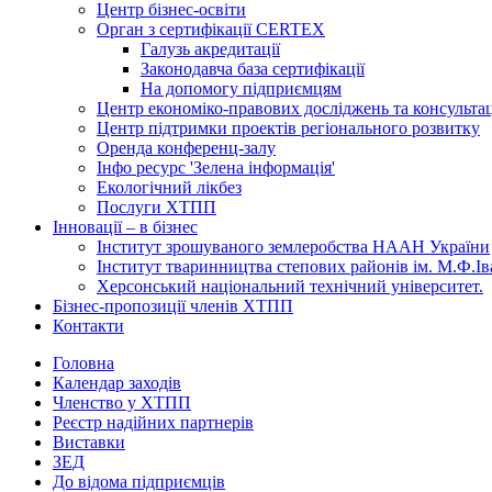
Центр бізнес-освіти
Орган з сертифікації CERTEX
Галузь акредитації
Законодавча база сертифікації
На допомогу підприємцям
Центр економіко-правових досліджень та консульта
Центр підтримки проектів регіонального розвитку
Оренда конференц-залу
Інфо ресурс 'Зелена інформація'
Екологічний лікбез
Послуги ХТПП
Інновації – в бізнес
Інститут зрошуваного землеробства НААН України
Інститут тваринництва степових районів ім. М.Ф.І
Херсонський національний технічний університет.
Бізнес-пропозиції членів ХТПП
Контакти
Головна
Календар заходів
Членство у ХТПП
Реєстр надійних партнерів
Виставки
ЗЕД
До відома підприємців