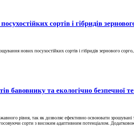
осухостійких сортів і гібридів зернового
щування нових посухостійких сортів і гібридів зернового сорго, 
ів бавовнику та екологічно безпечної те
вного рівня, так як дозволяє ефективно освоювати зрошувані т
тосовуючи сорти з високим адаптивним потенціалом. Додатковою