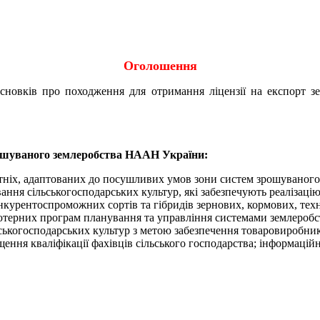
Оголошення
исновків про походження для отримання ліцензії на експорт 
ошуваного землеробства НААН України:
тніх, адаптованих до посушливих умов зони систем зрошуваного
ння сільськогосподарських культур, які забезпечують реалізаці
курентоспроможних сортів та гібридів зернових, кормових, техн
терних програм планування та управління системами землеробст
льськогосподарських культур з метою забезпечення товаровиробни
щення кваліфікації фахівців сільського господарства; інформаці