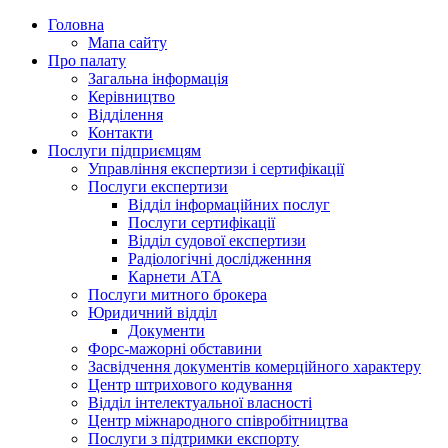
Головна
Мапа сайту
Про палату
Загальна інформація
Керівництво
Відділення
Контакти
Послуги підприємцям
Управління експертизи і сертифікації
Послуги експертизи
Відділ інформаційних послуг
Послуги сертифікації
Відділ судової експертизи
Радіологічні дослідженння
Карнети АТА
Послуги митного брокера
Юридичний відділ
Документи
Форс-мажорні обставини
Засвідчення документів комерційного характеру
Центр штрихового кодування
Відділ інтелектуальної власності
Центр міжнародного співробітництва
Послуги з підтримки експорту