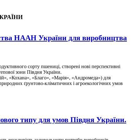
УКРАЇНИ
обства НААН України для виробництва
дуктивного сорту пшениці, створені нові перспективні
епової зони Півдня України.
ій», «Кохана», «Благо», «Марія», «Андромеда») для
 природних ґрунтово-кліматичних і агроекологічних умов
ового типу для умов Півдня України.
асть можливість задовольнити потреби виробників