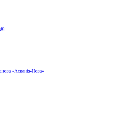
цій
ванова «Асканія-Нова»