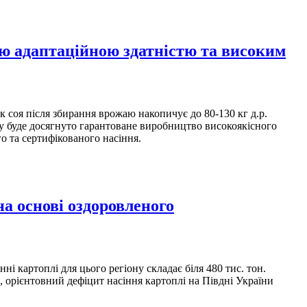
ою адаптаційною здатністю та високим
 соя після збирання врожаю накопичує до 80-130 кг д.р.
кту буде досягнуто гарантоване виробництво високоякісного
о та сертифікованого насіння.
а основі оздоровленого
ні картоплі для цього регіону складає біля 480 тис. тон.
м, орієнтовний дефіцит насіння картоплі на Півдні України