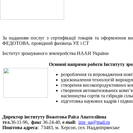
За наданням послуг з сертифікації товарів та оформлення в
ФЕДОТОВА, провідний фахівець УЕ і СТ
Інститут зрошуваного землеробства НААН України
Основні напрями роботи Інституту зр
розроблення та впровадження нові
удосконалення технологій вирощува
створення високопродуктивних кон
створення автоматизованих комп’ю
насінництва сортів та гібридів сі
підготовка наукових кадрів і підви
Директор інституту Вожегова Раїса Анатоліївна
тел.
36-11-96,
факс
36-24-40,
e-mail:
izpr_ua@mail.ru
Поштова адреса
: 73483, м. Херсон, сел. Наддніпрянське