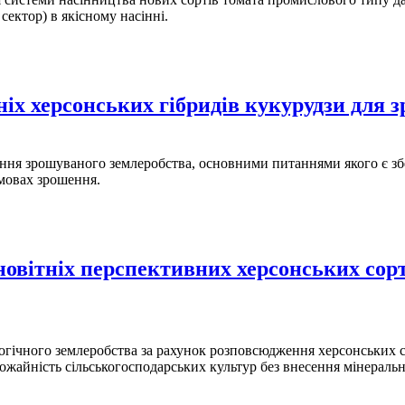
сектор) в якісному насінні.
ніх херсонських гібридів кукурудзи для 
ня зрошуваного землеробства, основними питаннями якого є зб
мовах зрошення.
овітніх перспективних херсонських сорт
логічного землеробства за рахунок розповсюдження херсонських 
урожайність сільськогосподарських культур без внесення мінерал