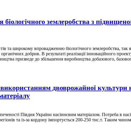
ля біологічного землеробства з підвищен
ів та широкому впровадженню біологічного землеробства, так як
 органічних добрив. В результаті реалізації інноваційного прое
ництва призведе до збільшення виробництва добазового, базовог
використанням двоврожайної культури н
матеріалу
печеності Півдня України насіннєвим матеріалом. Потреба в насін
регіонів та із-за кордону імпортується 200-250 тис.т. Таким чино