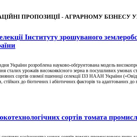
ЦІЙНІ ПРОПОЗИЦІЇ - АГРАРНОМУ БІЗНЕСУ 
селекції Інституту зрошуваного землер
раїни
дня України розроблена науково-обґрунтована модель високопро
ння сталих урожаїв високоякісного зерна в посушливих умовах ст
зняних сортів озимої пшениці селекції ІЗЗ НААН України («Овід
 стійких до біотичних і абіотичних факторів та адаптованих до
окотехнологічних сортів томата промисл
 системи насінництва нових сортів томата промислового типу д