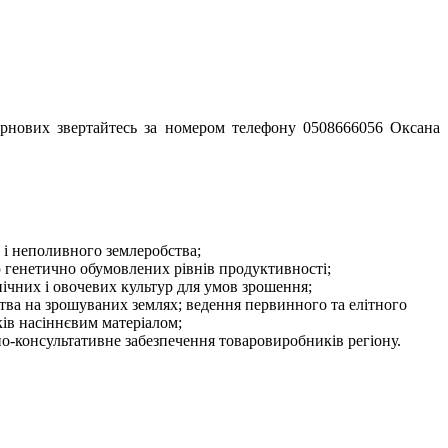
зернових звертайтесь за номером телефону 0508666056 Оксана
 і неполивного землеробства;
ю генетично обумовлених рівнів продуктивності;
ічних і овочевих культур для умов зрошення;
ва на зрошуваних землях; ведення первинного та елітного
ків насіннєвим матеріалом;
йно-консультативне забезпечення товаровиробників регіону.