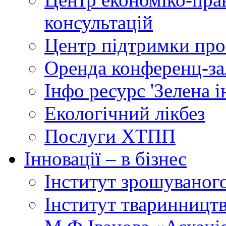
консультацій
Центр підтримки прое
Оренда конференц-за
Інфо ресурс 'Зелена 
Екологічний лікбез
Послуги ХТПП
Інновації – в бізнес
Інститут зрошуваног
Інститут тваринництв