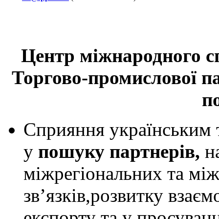
Центр міжнародного с
Торгово-промислової п
п
Сприяння українським 
у
пошуку партнерів,
н
міжрегіональних та мі
зв’язків,розвитку взаєм
експорту та у просуванн