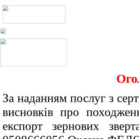
Ого
За наданням послуг з серт
висновків про походжен
експорт зернових звер