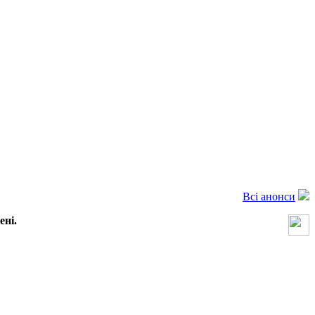
Всі анонси
ені.