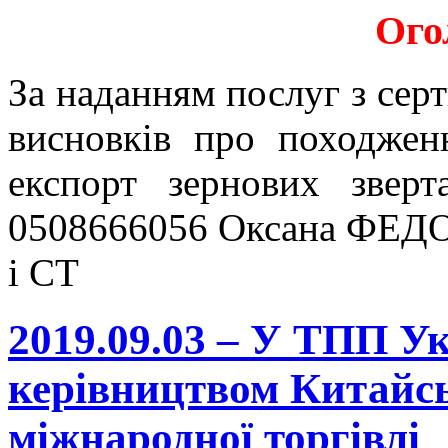
Ого
За наданням послуг з серт
висновків про походжен
експорт зернових звер
0508666056 Оксана ФЕДО
і СТ
2019.09.03 – У ТПП Ук
керівництвом Китайсь
міжнародної торгівлі