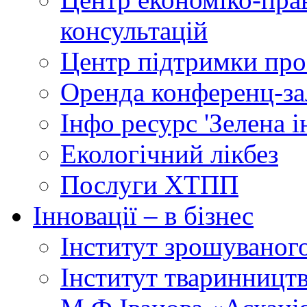
консультацій
Центр підтримки прое
Оренда конференц-за
Інфо ресурс 'Зелена 
Екологічний лікбез
Послуги ХТПП
Інновації – в бізнес
Інститут зрошуваног
Інститут тваринництв