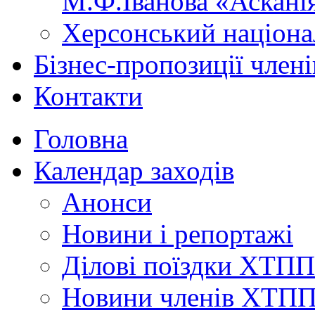
М.Ф.Іванова «Аскані
Херсонський націона
Бізнес-пропозиції чле
Контакти
Головна
Календар заходів
Анонси
Новини і репортажі
Ділові поїздки ХТПП
Новини членів ХТП