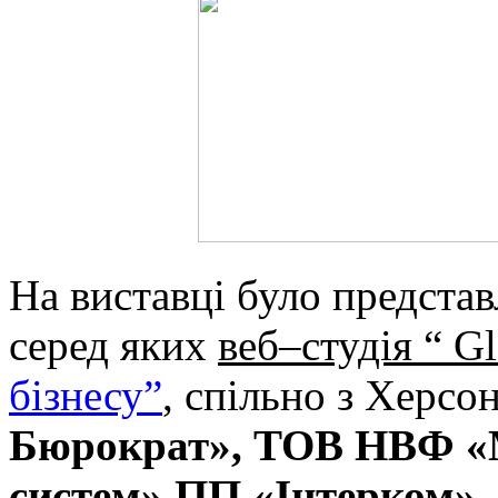
На виставці було представ
серед яких
веб–студія “ G
бізнесу”
, спільно з Херс
Бюрократ», ТОВ НВФ «М
систем»,ПП «Інтерком»,