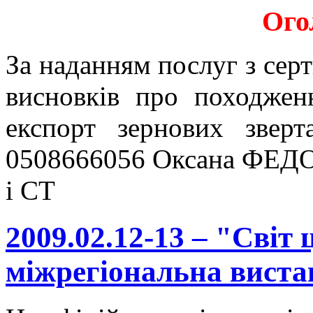
Ого
За наданням послуг з серт
висновків про походжен
експорт зернових звер
0508666056 Оксана ФЕДО
і СТ
2009.02.12-13 – "Світ
міжрегіональна виста