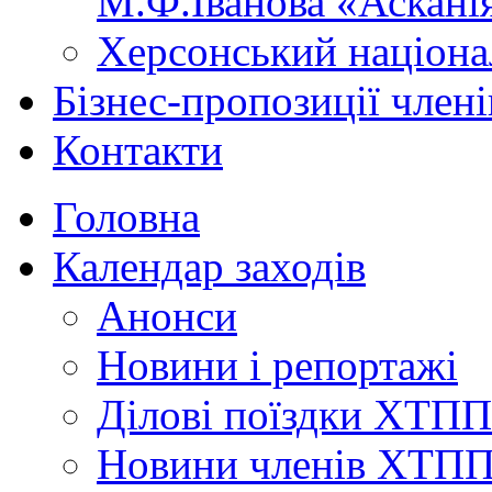
М.Ф.Іванова «Аскані
Херсонський націона
Бізнес-пропозиції чле
Контакти
Головна
Календар заходів
Анонси
Новини і репортажі
Ділові поїздки ХТПП
Новини членів ХТП