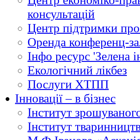
консультацій
Центр підтримки прое
Оренда конференц-за
Інфо ресурс 'Зелена 
Екологічний лікбез
Послуги ХТПП
Інновації – в бізнес
Інститут зрошуваног
Інститут тваринництв