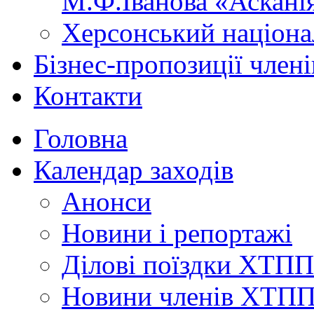
М.Ф.Іванова «Аскані
Херсонський націона
Бізнес-пропозиції чле
Контакти
Головна
Календар заходів
Анонси
Новини і репортажі
Ділові поїздки ХТПП
Новини членів ХТП