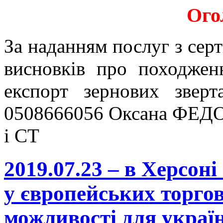
Ого
За наданням послуг з серт
висновків про походжен
експорт зернових звер
0508666056 Оксана ФЕДО
і СТ
2019.07.23 – в Херсон
у європейських торгов
можливості для україн