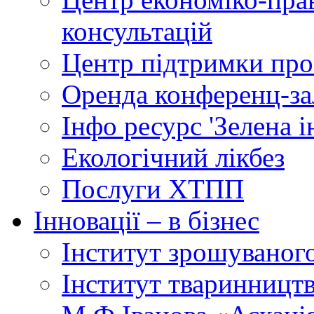
консультацій
Центр підтримки прое
Оренда конференц-за
Інфо ресурс 'Зелена 
Екологічний лікбез
Послуги ХТПП
Інновації – в бізнес
Інститут зрошуваног
Інститут тваринництв