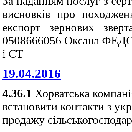
За наданням послуг з серт
висновків про походжен
експорт зернових звер
0508666056 Оксана ФЕДО
і СТ
19.04.2016
4.36.1
Хорватська компанія
встановити контакти з ук
продажу сільськогосподар