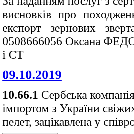
За наданням послуг з серт
висновків про походжен
експорт зернових звер
0508666056 Оксана ФЕДО
і СТ
09.10.2019
10.66.1
Сербська компанія
імпортом з України свіжи
пелет, зацікавлена у співр