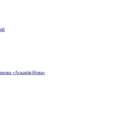
цій
ванова «Асканія-Нова»