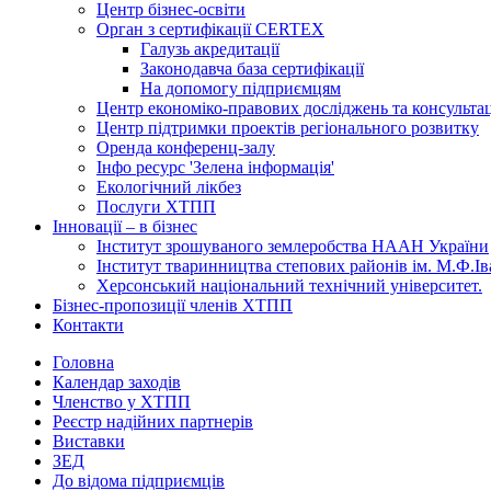
Центр бізнес-освіти
Орган з сертифікації CERTEX
Галузь акредитації
Законодавча база сертифікації
На допомогу підприємцям
Центр економіко-правових досліджень та консульта
Центр підтримки проектів регіонального розвитку
Оренда конференц-залу
Інфо ресурс 'Зелена інформація'
Екологічний лікбез
Послуги ХТПП
Інновації – в бізнес
Інститут зрошуваного землеробства НААН України
Інститут тваринництва степових районів ім. М.Ф.І
Херсонський національний технічний університет.
Бізнес-пропозиції членів ХТПП
Контакти
Головна
Календар заходів
Членство у ХТПП
Реєстр надійних партнерів
Виставки
ЗЕД
До відома підприємців