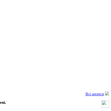
Всі анонси
ені.