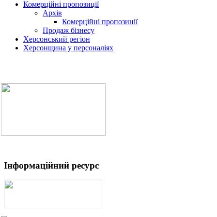
Комерційні пропозиції
Архів
Комерційні пропозиції
Продаж бізнесу
Херсонський регіон
Херсонщина у персоналіях
Інформаційний ресурс