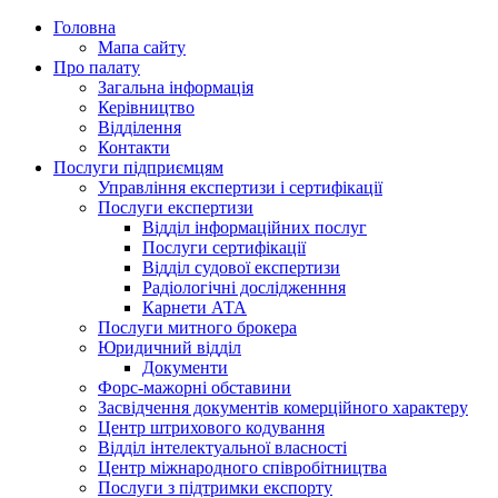
Головна
Мапа сайту
Про палату
Загальна інформація
Керівництво
Відділення
Контакти
Послуги підприємцям
Управління експертизи і сертифікації
Послуги експертизи
Відділ інформаційних послуг
Послуги сертифікації
Відділ судової експертизи
Радіологічні дослідженння
Карнети АТА
Послуги митного брокера
Юридичний відділ
Документи
Форс-мажорні обставини
Засвідчення документів комерційного характеру
Центр штрихового кодування
Відділ інтелектуальної власності
Центр міжнародного співробітництва
Послуги з підтримки експорту