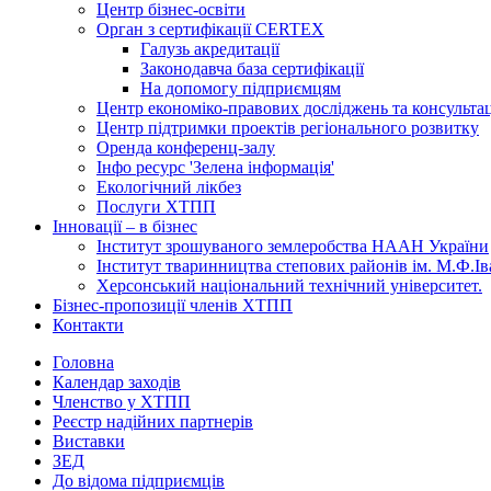
Центр бізнес-освіти
Орган з сертифікації CERTEX
Галузь акредитації
Законодавча база сертифікації
На допомогу підприємцям
Центр економіко-правових досліджень та консульта
Центр підтримки проектів регіонального розвитку
Оренда конференц-залу
Інфо ресурс 'Зелена інформація'
Екологічний лікбез
Послуги ХТПП
Інновації – в бізнес
Інститут зрошуваного землеробства НААН України
Інститут тваринництва степових районів ім. М.Ф.І
Херсонський національний технічний університет.
Бізнес-пропозиції членів ХТПП
Контакти
Головна
Календар заходів
Членство у ХТПП
Реєстр надійних партнерів
Виставки
ЗЕД
До відома підприємців