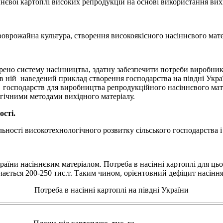
нєвої картоплі високих репродукцій на основі використання вих
двоврожайна культура, створення високоякісного насіннєвого мате
рено систему насінництва, здатну забезпечити потреби виробникі
в ній наведений приклад створення господарства на півдні Укра
господарств для виробництва репродукційного насіннєвого мате
огічними методами вихідного матеріалу.
ості.
льності високотехнологічного розвитку сільського господарства і
раїни насіннєвим матеріалом. Потреба в насінні картоплі для цьог
ачається 200-250 тис.т. Таким чином, орієнтовний дефіцит насіння 
Потреба в насінні картоплі на півдні України