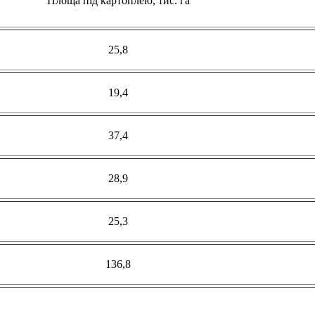
Площа під картоплею, тис. га
25,8
19,4
37,4
28,9
25,3
136,8