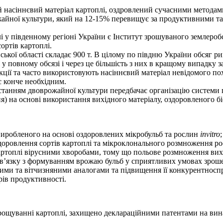
 насіннєвий матеріал картоплі, оздровлений сучасними методами 
айної культури, який на 12-15% перевищує за продуктивними та
 у південному регіоні України є Інститут зрошуваного землероб
ортів картоплі.
ької області складає 900 т. В цілому по півдню України обсяг ри
 повному обсязі і через це більшість з них в кращому випадку з
лекції та часто використовують насіннєвий матеріал невідомого 
є конче необхідним.
станням двоврожайної культури передбачає організацію системи 
ння) на основі використання вихідного матеріалу, оздоровленого 
 виробленого на основі оздоровлених мікробульб та рослин
in
vitro
;
доровлення сортів картоплі та мікроклонального розмноження р
артоплі вірусними хворобами, тому що польове розмноження вихі
 зв’язку з формуванням врожаю бульб у сприятливих умовах зрош
нними та вітчизняними аналогами та підвищення її конкурентнос
ів продуктивності.
ирощуванні картоплі, захищено деклараційними патентами на вин