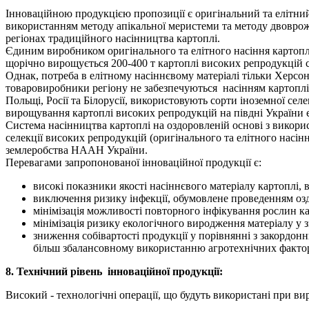
Інноваційною продукцією пропозиції є оригінальний та елітний
використанням методу апікальної меристеми та методу двоврож
регіонах традиційного насінництва картоплі.
Єдиним виробником оригінального та елітного насіння картоплі
щорічно вирощується 200-400 т картоплі високих репродукцій с
Однак, потреба в елітному насіннєвому матеріалі тільки Херсонс
товаровиробники регіону не забезпечуються насінням картоплі у
Польщі, Росії та Білорусії, використовують сорти іноземної се
вирощування картоплі високих репродукцій на півдні України 
Система насінництва картоплі на оздоровленій основі з викори
селекції високих репродукцій (оригінального та елітного насі
землеробства НААН України.
Перевагами запропонованої інноваційної продукції є:
високі показники якості насіннєвого матеріалу картоплі,
виключення ризику інфекції, обумовлене проведенням оз
мінімізація можливості повторного інфікування рослин к
мінімізація ризику екологічного виродження матеріалу у
зниження собівартості продукції у порівнянні з закордо
більш збалансовному використанню агротехнічних фактор
8. Технічний рівень інноваційної продукції:
Високий - технологічні операції, що будуть використані при в