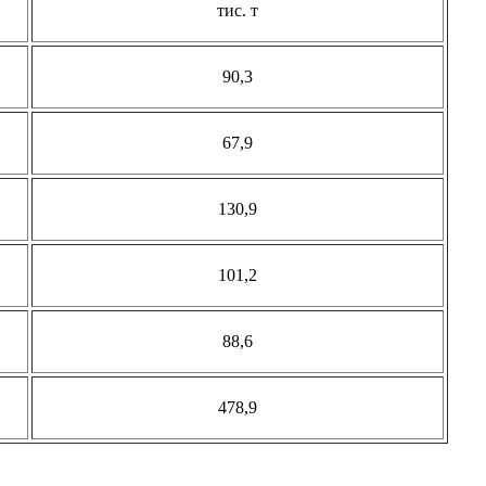
тис. т
90,3
67,9
130,9
101,2
88,6
478,9