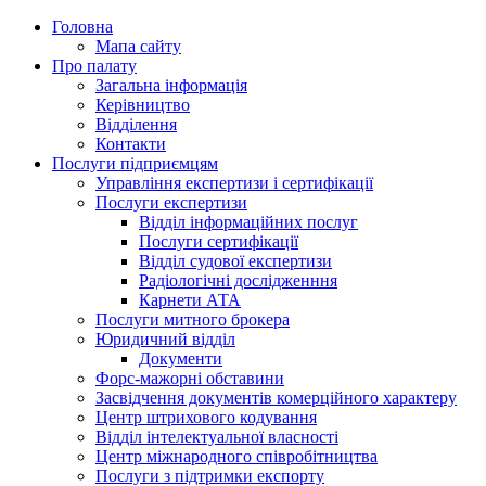
Головна
Мапа сайту
Про палату
Загальна інформація
Керівництво
Відділення
Контакти
Послуги підприємцям
Управління експертизи і сертифікації
Послуги експертизи
Відділ інформаційних послуг
Послуги сертифікації
Відділ судової експертизи
Радіологічні дослідженння
Карнети АТА
Послуги митного брокера
Юридичний відділ
Документи
Форс-мажорні обставини
Засвідчення документів комерційного характеру
Центр штрихового кодування
Відділ інтелектуальної власності
Центр міжнародного співробітництва
Послуги з підтримки експорту