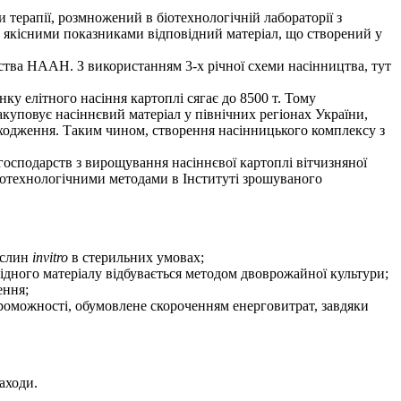
терапії, розмножений в біотехнологічній лабораторії з
 якісними показниками відповідний матеріал, що створений у
ства НААН. З використанням 3-х річної схеми насінництва, тут
нку елітного насіння картоплі сягає до 8500 т. Тому
акуповує насіннєвий матеріал у північних регіонах України,
походження. Таким чином, створення насінницького комплексу з
господарств з вирощування насіннєвої картоплі вітчизняної
біотехнологічними методами в Інституті зрошуваного
ослин
in
vitro
в стерильних умовах;
дного матеріалу відбувається методом двоврожайної культури;
ення;
проможності, обумовлене скороченням енерговитрат, завдяки
аходи.