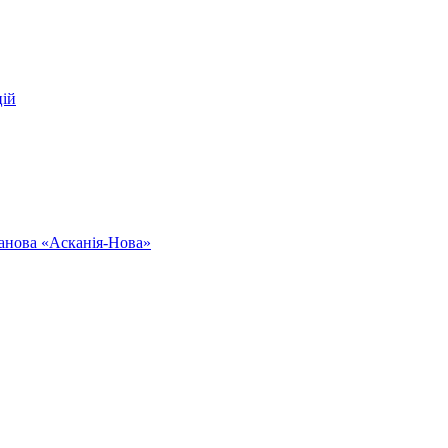
цій
ванова «Асканія-Нова»