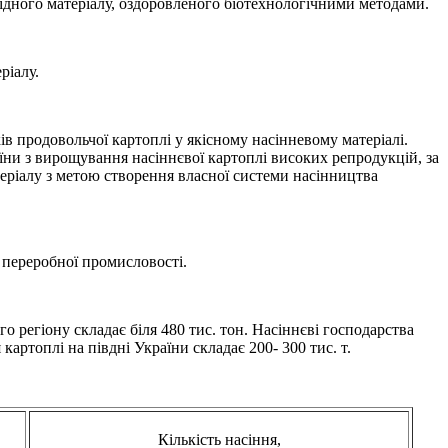
ідного матеріалу, оздоровленого біотехнологічними методами.
ріалу.
в продовольчої картоплі у якісному насінневому матеріалі.
їни з вирощування насіннєвої картоплі високих репродукцій, за
ріалу з метою створення власної системи насінництва
 переробної промисловості.
о регіону складає біля 480 тис. тон. Насіннєві господарства
картоплі на півдні України складає 200- 300 тис. т.
Кількість насіння,