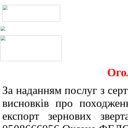
Ого
За наданням послуг з серт
висновків про походжен
експорт зернових звер