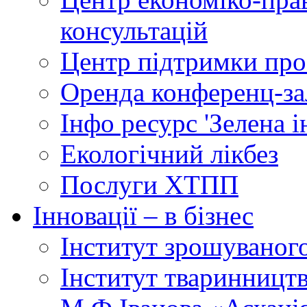
консультацій
Центр підтримки прое
Оренда конференц-за
Інфо ресурс 'Зелена 
Екологічний лікбез
Послуги ХТПП
Інновації – в бізнес
Інститут зрошуваног
Інститут тваринництв