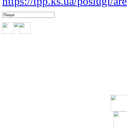
https://tpp.ks.ua/poslugi/