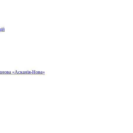
цій
ванова «Асканія-Нова»