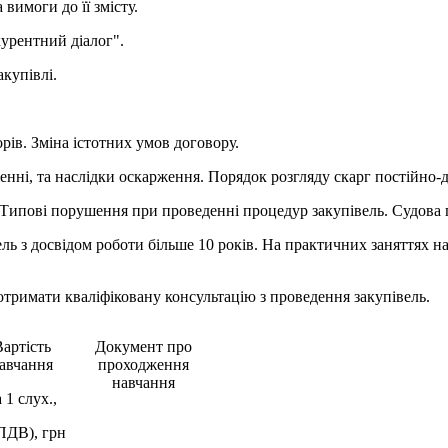
вимоги до її змісту.
курентний діалог".
акупівлі.
рів. Зміна істотних умов договору.
енні, та наслідки оскарження. Порядок розгляду скарг постійно-
і. Типові порушення при проведенні процедур закупівель. Судова 
ель з досвідом роботи більше 10 років. На практичних заняттях 
отримати кваліфіковану консультацію з проведення закупівель.
артість
Документ про
авчання
проходження
навчання
 1 слух.,
ПДВ), грн