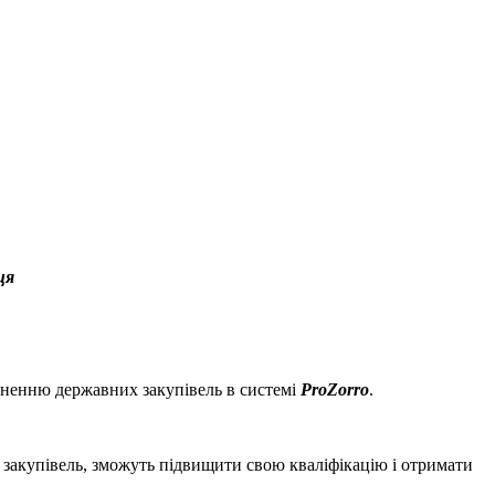
ця
йсненню державних закупівель в системі
ProZorro
.
і закупівель, зможуть підвищити свою кваліфікацію і отримати