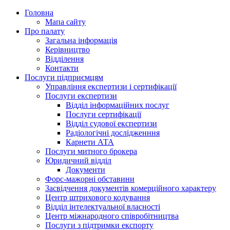
Головна
Мапа сайту
Про палату
Загальна інформація
Керівництво
Відділення
Контакти
Послуги підприємцям
Управління експертизи і сертифікації
Послуги експертизи
Відділ інформаційних послуг
Послуги сертифікації
Відділ судової експертизи
Радіологічні дослідженння
Карнети АТА
Послуги митного брокера
Юридичний відділ
Документи
Форс-мажорні обставини
Засвідчення документів комерційного характеру
Центр штрихового кодування
Відділ інтелектуальної власності
Центр міжнародного співробітництва
Послуги з підтримки експорту