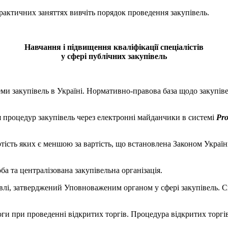
рактичних заняттях вивчіть порядок проведення закупівель.
Навчання і підвищення кваліфікації спеціалістів
у сфері публічних закупівель
ми закупівель в Україні. Нормативно-правова база щодо закупіве
я процедур закупівель через електронні майданчики в системі
Pro
артість яких є меншою за вартість, що встановлена Законом України
ба та централізована закупівельна організація.
влі, затверджений Уповноваженим органом у сфері закупівель. С
оги при проведенні відкритих торгів. Процедура відкритих торгі