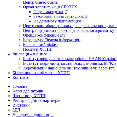
Центр бізнес-освіти
Орган з сертифікації CERTEX
Галузь акредитації
Законодавча база сертифікації
На допомогу підприємцям
Центр економіко-правових досліджень та консульта
Центр підтримки проектів регіонального розвитку
Оренда конференц-залу
Інфо ресурс 'Зелена інформація'
Екологічний лікбез
Послуги ХТПП
Інновації – в бізнес
Інститут зрошуваного землеробства НААН України
Інститут тваринництва степових районів ім. М.Ф.І
Херсонський національний технічний університет.
Бізнес-пропозиції членів ХТПП
Контакти
Головна
Календар заходів
Членство у ХТПП
Реєстр надійних партнерів
Виставки
ЗЕД
До відома підприємців