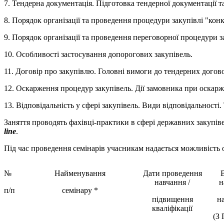
7. Тендерна документація. Підготовка тендерної документації та 
8. Порядок організації та проведення процедури закупівлі "кон
9. Порядок організації та проведення переговорної процедури з
10. Особливості застосування допорогових закупівель.
11. Договір про закупівлю. Головні вимоги до тендерних догово
12. Оскарження процедур закупівель. Дії замовника при оскарж
13. Відповідальність у сфері закупівель. Види відповідальност
Заняття проводять фахівці-практики в сфері державних закупів
line
.
Під час проведення семінарів учасникам надається можливість 
№
Найменування
Дати проведення
В
навчання /
н
п/п
семінару *
підвищення
на
кваліфікації
(З 