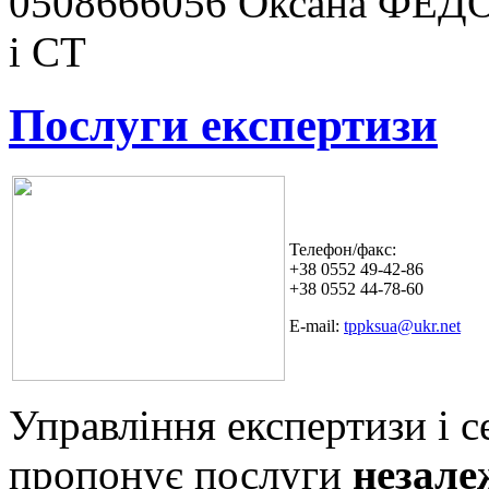
0508666056 Оксана ФЕДО
і СТ
Послуги експертизи
Телефон/факс:
+38 0552 49-42-86
+38 0552 44-78-60
E-mail:
tppksua@ukr.net
Управління експертизи і 
пропонує послуги
незале