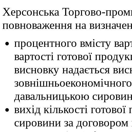
Херсонська Торгово-проми
повноваження на визначе
процентного вмісту вар
вартості готової продук
висновку надається ви
зовнішньоекономічного 
давальницькою сировин
вихід кількості готової
сировини за договором 