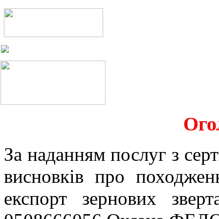
Ого
За наданням послуг з серт
висновків про походжен
експорт зернових звер