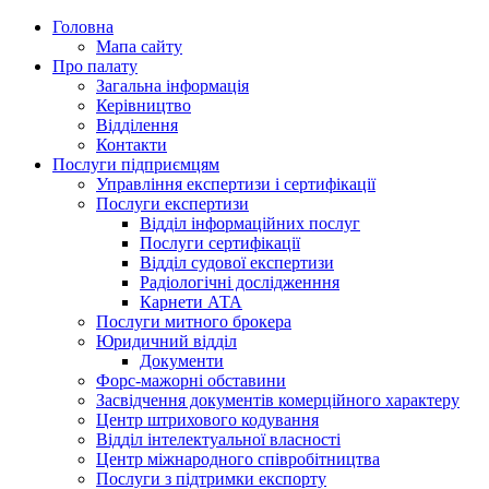
Головна
Мапа сайту
Про палату
Загальна інформація
Керівництво
Відділення
Контакти
Послуги підприємцям
Управління експертизи і сертифікації
Послуги експертизи
Відділ інформаційних послуг
Послуги сертифікації
Відділ судової експертизи
Радіологічні дослідженння
Карнети АТА
Послуги митного брокера
Юридичний відділ
Документи
Форс-мажорні обставини
Засвідчення документів комерційного характеру
Центр штрихового кодування
Відділ інтелектуальної власності
Центр міжнародного співробітництва
Послуги з підтримки експорту