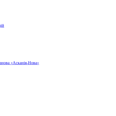
цій
ванова «Асканія-Нова»