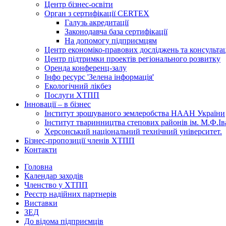
Центр бізнес-освіти
Орган з сертифікації CERTEX
Галузь акредитації
Законодавча база сертифікації
На допомогу підприємцям
Центр економіко-правових досліджень та консульта
Центр підтримки проектів регіонального розвитку
Оренда конференц-залу
Інфо ресурс 'Зелена інформація'
Екологічний лікбез
Послуги ХТПП
Інновації – в бізнес
Інститут зрошуваного землеробства НААН України
Інститут тваринництва степових районів ім. М.Ф.І
Херсонський національний технічний університет.
Бізнес-пропозиції членів ХТПП
Контакти
Головна
Календар заходів
Членство у ХТПП
Реєстр надійних партнерів
Виставки
ЗЕД
До відома підприємців