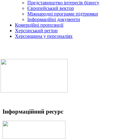
Представництво інтересів бізнесу
Європейський вектор
Міжнародні програми підтримки
Інформаційні документи
Комерційні пропозиції
Херсонський регіон
Херсонщина у персоналіях
Інформаційний ресурс