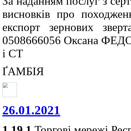
За наданням послуг з серт
висновків про походжен
експорт зернових звер
0508666056 Оксана ФЕДО
і СТ
ҐАМБІЯ
26.01.2021
1.19.1
Торгові мережі Респ