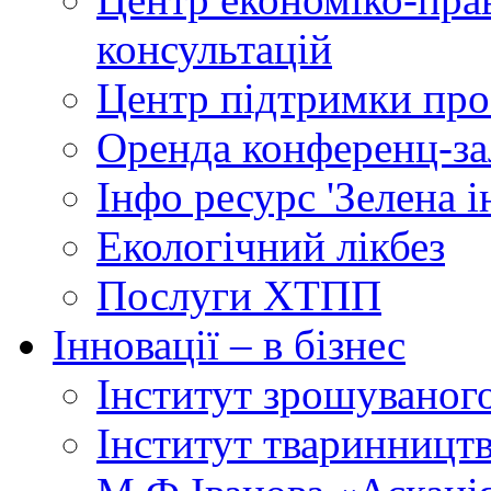
консультацій
Центр підтримки прое
Оренда конференц-за
Інфо ресурс 'Зелена 
Екологічний лікбез
Послуги ХТПП
Інновації – в бізнес
Інститут зрошуваног
Інститут тваринництв