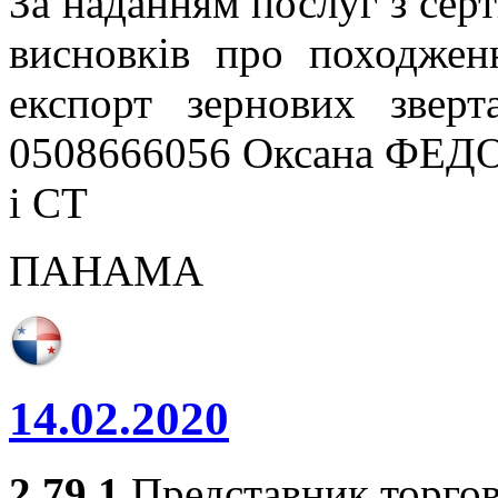
За наданням послуг з серт
висновків про походжен
експорт зернових звер
0508666056 Оксана ФЕДО
і СТ
ПАНАМА
14.02.2020
2.79.1
Представник торгов