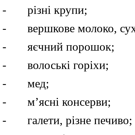
- різні крупи;
- вершкове молоко, сухе
- яєчний порошок;
- волоські горіхи;
- мед;
- м’ясні консерви;
- галети, різне печиво;