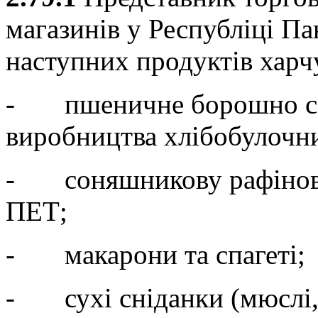
магазинів у Республіці Па
наступних продуктів харч
- пшеничне борошно сер
виробництва хлібобулочни
- соняшникову рафінова
ПЕТ;
- макарони та спагеті;
- сухі сніданки (мюслі, г