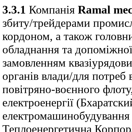
3.3.1
Компанія
Ramal
me
збиту/трейдерами промисло
кордоном, а також голов
обладнання та допоміжної
замовленням квазіурядов
органів влади/для потреб
повітряно-воєнного флоту,
електроенергії (Бхаратски
електромашинобудування 
Теплоенергетична Корпора