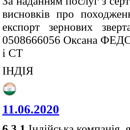
За наданням послуг з серт
висновків про походжен
експорт зернових звер
0508666056 Оксана ФЕДО
і СТ
ІНДІЯ
11.06.2020
6.3.1
Індійська компанія, я