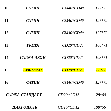
1
0
САТИН
СM40*СD40
127*79
11
САТИН
СM40*СD40
127*79
1
2
САТИН
СM40*СD40
127*79
13
ГРЕТА
С
D
20*
CD
20
108*71
14
САРЖА ЭКОН
С
D
20*
CD
20
108*71
15
Бязь отбел
СD20*СD20
60*60
16
C
АТИН
СM40*СD40
127*79
САРЖА СТАНДАРТ
СD20*СD16
128*60
ДИАГОНАЛЬ
СD16*СD12
108*56