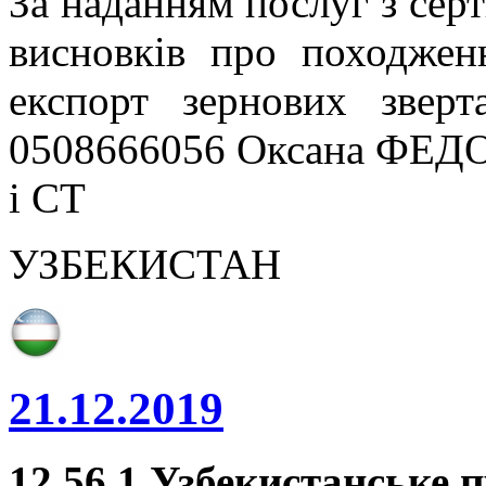
За наданням послуг з серт
висновків про походжен
експорт зернових звер
0508666056 Оксана ФЕДО
і СТ
УЗБЕКИСТАН
21.12.2019
12.56.1
Узбекистанське 