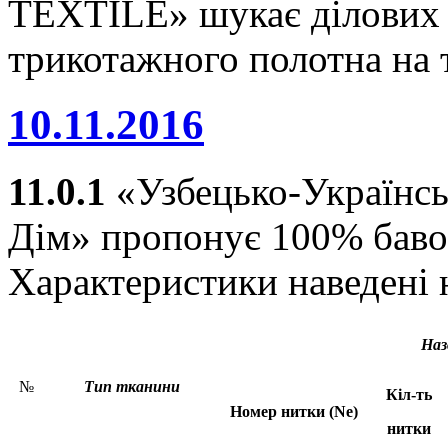
TEXTILE» шукає ділових п
трикотажного полотна на т
10.11.2016
11.0.1
«Узбецько-Українсь
Дім» пропонує 100% баво
Характеристики наведені
Н
аз
№
Тип ткани
ни
К
і
л-
ть
Номер нит
ки
(
Ne
)
нит
ки