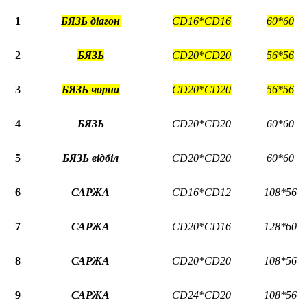
1
БЯЗЬ д
і
агон
С
D
16*С
D
16
60*60
2
БЯЗЬ
С
D
20*С
D
20
56*56
3
БЯЗЬ ч
орна
СD20*СD20
56*56
4
БЯЗЬ
СD20*СD20
60*60
5
БЯЗЬ
відбіл
СD20*СD20
60*60
6
САРЖА
СD16*СD12
108*56
7
САРЖА
СD20*СD16
128*60
8
САРЖА
СD20*СD20
108*56
9
САРЖА
СD24*СD20
108*56