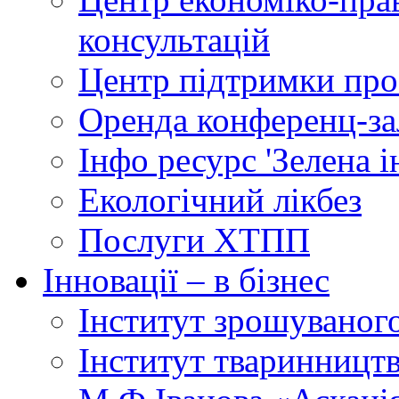
консультацій
Центр підтримки прое
Оренда конференц-за
Інфо ресурс 'Зелена 
Екологічний лікбез
Послуги ХТПП
Інновації – в бізнес
Інститут зрошуваног
Інститут тваринництв