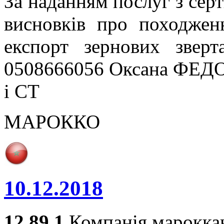
За наданням послуг з серт
висновків про походжен
експорт зернових звер
0508666056 Оксана ФЕДО
і СТ
МАРОККО
10.12.2018
12.89.1
Компанія мароккан