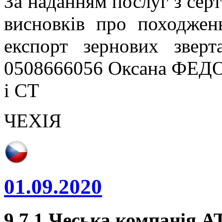
За наданням послуг з серт
висновків про походжен
експорт зернових звер
0508666056 Оксана ФЕДО
і СТ
ЧЕХІЯ
01.09.2020
9.7.1 Чеська компанія А