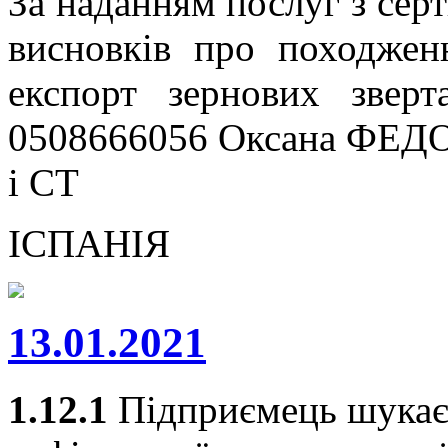
За наданням послуг з серт
висновків про походжен
експорт зернових звер
0508666056 Оксана ФЕДО
і СТ
ІСПАНІЯ
13.01.2021
1.12.1
Підприємець шукає 