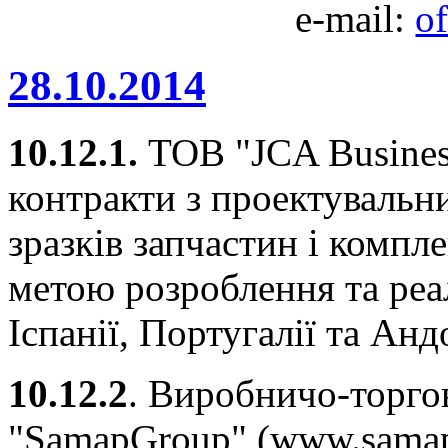
e-mail:
o
28.10.2014
10.12.1.
ТОВ "JCA Business
контракти з проектувальн
зразків запчастин і компл
метою розроблення та реал
Іспанії, Португалії та Анд
10.12.2
. Виробничо-торго
"SamapGroup" (www.samap.