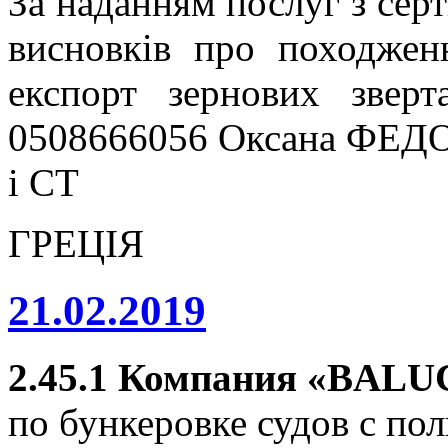
За наданням послуг з серт
висновків про походжен
експорт зернових звер
0508666056 Оксана ФЕДО
і СТ
ГРЕЦІЯ
21.02.2019
2.45.1
Компания «
BALU
по бункеровке судов с п