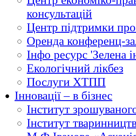
консультацій
Центр підтримки прое
Оренда конференц-за
Інфо ресурс 'Зелена 
Екологічний лікбез
Послуги ХТПП
Інновації – в бізнес
Інститут зрошуваног
Інститут тваринництв