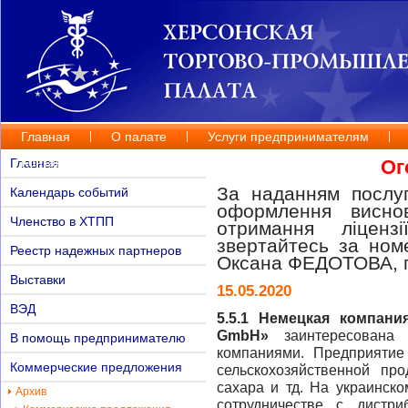
Главная
О палате
Услуги предпринимателям
Контакты
Главная
Ог
За наданням послуг
Календарь событий
оформлення висно
Членство в ХТПП
отримання ліценз
звертайтесь за но
Реестр надежных партнеров
Оксана ФЕДОТОВА, п
Выставки
15.05.2020
ВЭД
5.5.1 Немецкая компан
GmbH
»
заинтересована
В помощь предпринимателю
компаниями. Предприятие
Коммерческие предложения
сельскохозяйственной про
сахара и тд. На украинск
Архив
сотрудничестве с дистр