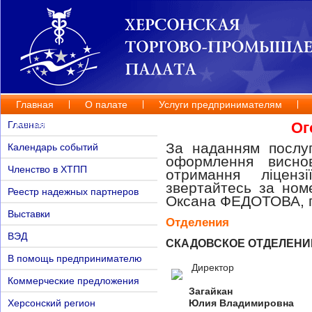
Главная
О палате
Услуги предпринимателям
Контакты
Главная
Ог
За наданням послуг
Календарь событий
оформлення висно
Членство в ХТПП
отримання ліценз
звертайтесь за но
Реестр надежных партнеров
Оксана ФЕДОТОВА, п
Выставки
Отделения
ВЭД
СКАДОВСКОЕ ОТДЕЛЕНИ
В помощь предпринимателю
Директор
Коммерческие предложения
Загайкан
Херсонский регион
Юлия Владимировна