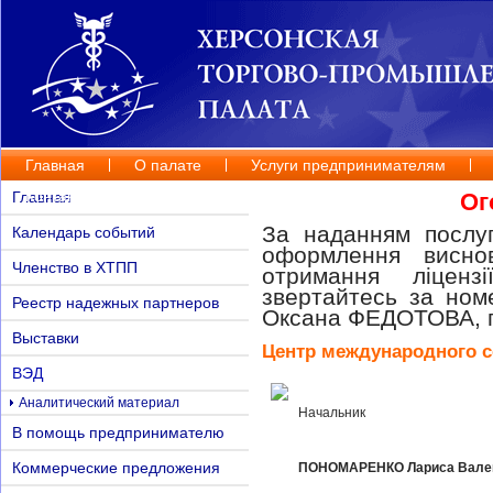
Главная
О палате
Услуги предпринимателям
Контакты
Главная
Ог
За наданням послуг
Календарь событий
оформлення висно
Членство в ХТПП
отримання ліценз
звертайтесь за но
Реестр надежных партнеров
Оксана ФЕДОТОВА, п
Выставки
Центр международного с
ВЭД
Аналитический материал
Начальник
В помощь предпринимателю
Коммерческие предложения
ПОНОМАРЕНКО Лариса Вале