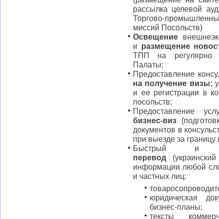
рассылка целевой ауд
Торгово-промышленны
миссий Посольств)
Освещение
внешнеэко
и
размещение новос
ТПП на регулярно 
Палаты;
Предоставление конс
на получение визы;
у
и ее регистрации в к
посольств;
Предоставление у
бизнес-виз
(подготов
документов в консульс
при выезде за границу 
Быстрый и 
перевод
(украинский
информации любой сло
и частных лиц:
товаросопроводите
юридическая доку
бизнес-планы;
тексты коммерч