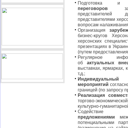
Подготовка 
переговоров
заруб
представителей 
представителями херсо
вопросам налаживания
Организация
заруб
бизнес-кругов Херсо
херсонских специалис
презентациях в Украин
(путем предоставления
Регулярное инфор
об
актуальных вне
выставках, ярмарках, 
т.д.;
Индивидуаль
мероприятий
согласн
границей (по запросу п
Реализация совмес
торгово-экономической
культурно-гуманитарной
Содействи
предложениями
межд
потенциальными пар
(размещение на сайт