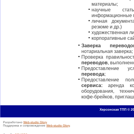
материалы;
научные стать
информационные 
личная документа
резюме и др.)
художественная ли
корпоративные сайт
Заверка переводо
нотариальная заверка;
Проверка правильнос
переводов
, выполнен
Предоставление у
перевода
;
Предоставление по
сервиса:
аренда кон
оборудования, техни
кофе-брейков, приглаш
Херсонская ТПП © 20
Разработано
Web-studio Glory
.
Поддержка и сопровождение
Web-studio Glory
.