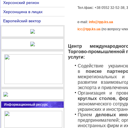
Херсонский регион
Тел./факс: +38 0552 32-52-38, 
Херсонщина в лицах
Европейский вектор
e-mail:
info@tpp.ks.ua
icc@tpp.ks.ua
(по вопросу чле
Центр международног
Торгово-промышленной п
услуги:
Содействие украинс
в
поиске партнер
межрегиональных и
развитии взаимовыго
экспорта и привлечени
Организация и про
круглых столов, фо
экономического сотруд
Информационный ресурс
украинских и иностран
Прием
деловых ино
предпринимателей; ор
иностранных фирм и их