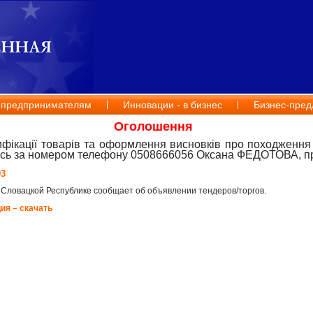
 предпринимателям
Инновации - в бизнес
Бизнес-пред
Оголошення
ифікації товарів та оформлення висновків про походження 
есь за номером телефону 0508666056 Оксана ФЕДОТОВА, пр
03
 Словацкой Республике сообщает об объявлении тендеров/торгов.
ция
–
скачать