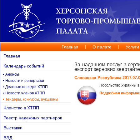
Главная
О палате
Услуги
Главная
За наданням послуг з серт
Календарь событий
експорт зернових звертайт
Анонсы
Словацкая Республика 2017.07.
Новости и репортажи
Посольство Украины в
Деловые поездки ХТПП
Новости членов ХТПП
Подробная информа
Тендеры, конкурсы, аукционы
Членство в ХТПП
Реестр надежных партнеров
Выставки
ВЭД