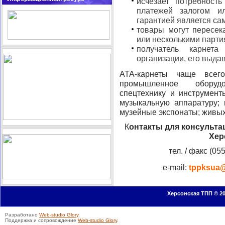
исчезает потребност
платежей залогом 
гарантией является сам
товары могут пересека
или несколькими парти
получатель карнет
организации, его выда
АТА-карнеты чаще всег
промышленное оборудо
спецтехнику и инструмент
музыкальную аппаратуру; 
музейные экспонаты; живы
К
онтакты для консульта
Хер
тел. / факс (05
e-mail:
tppksua@
Херсонская ТПП © 20
Разработано
Web-studio Glory
.
Поддержка и сопровождение
Web-studio Glory
.