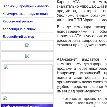
Карнет АТА – это межд
В помощь предпринимателю
значительно упрощающий п
предметов, которые в
Коммерческие предложения
Уполномоченным органом 
является ТПП Украины вмес
Херсонский регион
В ходе семинара экспер
Херсонщина в лицах
нововведениями в офо
карнетов АТА в условиях к
Европейский вектор
рассмотрели вопросы обе
Украины при выдаче карнет
АТА-карнет выдается 
таможенному декларирова
продажи и через некоторое
Например, украинский п
повезти свои образцы н
организовать показ своих э
удобно оформлять карнет А
имеет ряд преимуществ:
экономит время, поск
использоваться для раз
Информационный ресурс