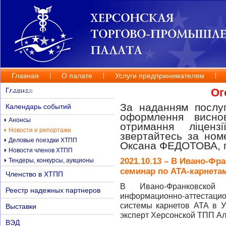
Главная
О палате
Услуги предпринимателям
Контакты
Главная
Ог
За наданням послуг
Календарь событий
оформлення висно
Анонсы
отримання ліценз
Новости и репортажи
звертайтесь за но
Деловые поездки ХТПП
Оксана ФЕДОТОВА, п
Новости членов ХТПП
2021.10.13 – В Ивано-Ф
Тендеры, конкурсы, аукционы
семинар по АТА-карнета
Членство в ХТПП
В Ивано-Франковско
Реестр надежных партнеров
информационно-аттестац
системы карнетов АТА в У
Выставки
эксперт Херсонской ТПП А
ВЭД