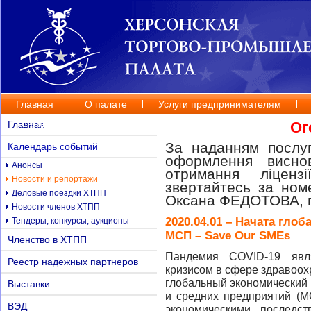
Главная
О палате
Услуги предпринимателям
Контакты
Главная
Ог
За наданням послуг
Календарь событий
оформлення висно
Анонсы
отримання ліценз
Новости и репортажи
звертайтесь за но
Деловые поездки ХТПП
Оксана ФЕДОТОВА, п
Новости членов ХТПП
2020.04.01 – Начата гло
Тендеры, конкурсы, аукционы
МСП – Save Our SMEs
Членство в ХТПП
Пандемия COVID-19 явл
Реестр надежных партнеров
кризисом в сфере здравоохр
глобальный экономический 
Выставки
и средних предприятий (М
ВЭД
экономическими последс