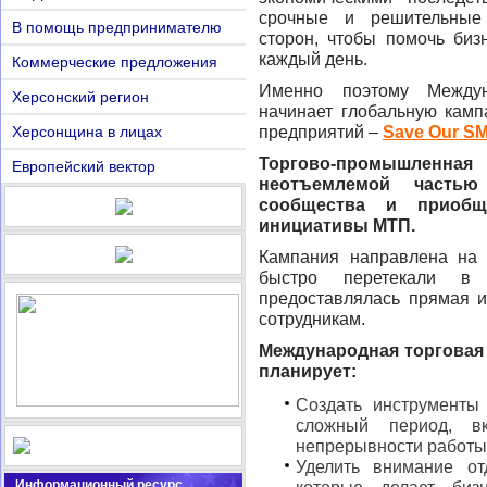
срочные и решительные 
В помощь предпринимателю
сторон, чтобы помочь бизн
каждый день.
Коммерческие предложения
Именно поэтому Междун
Херсонский регион
начинает глобальную кам
Херсонщина в лицах
предприятий –
S
ave
O
ur
S
M
Торгово-промышленн
Европейский вектор
неотъемлемой частью
сообщества и приобщ
инициативы МТП.
Кампания направлена ​​на
быстро перетекали в
предоставлялась прямая 
сотрудникам.
Международная торговая
планирует:
Создать инструменты
сложный период, в
непрерывности работы 
Уделить внимание о
Информационный ресурс