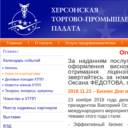
Главная
О палате
Услуги предпринимателям
Контакты
Главная
Ог
За наданням послуг
Календарь событий
оформлення висно
Анонсы
отримання ліценз
Новости и репортажи
звертайтесь за но
Деловые поездки ХТПП
Оксана ФЕДОТОВА, п
Новости членов ХТПП
2018.11.23 – Бизнес Дни 
Тендеры, конкурсы, аукционы
Членство в ХТПП
23 ноября 2018 года дел
президентом Викторией Ос
Реестр надежных партнеров
международного мероприят
темами этого года стали:
Выставки
- Эффективный бизнес 
ВЭД