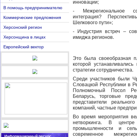
инновации;
В помощь предпринимателю
- Межрегиональное со
интеграция? Перспекти
Коммерческие предложения
Шелкового пути»;
Херсонский регион
- Индустрия встреч – со
Херсонщина в лицах
имиджа регионов.
Европейский вектор
Это была своеобразная п
которой устанавливались
стратегии сотрудничества.
Среди участников были 
Словацкой Республики в Р
Полномочный Посол Ре
Беларусь, торговые пре
представители реальног
компаний, частные предпри
Во время мероприятия ве
нетворкинга. В цент
промышленности и сельс
современное межрегио
Информационный ресурс