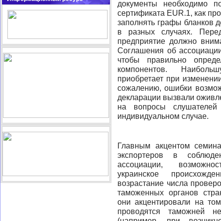
документы необходимо п
сертификата EUR.1, как пр
заполнять графы бланков д
в разных случаях. Пере
предприятие должно внима
Соглашения об ассоциации
чтобы правильно опреде
компонентов. Наиболь
приобретает при изменении
сожалению, ошибки возмо
декларации вызвали оживл
на вопросы слушателе
индивидуальном случае.
Главным акцентом семина
экспортеров в соблюд
ассоциации, возможно
украинское происхожд
возрастание числа проверо
таможенных органов стра
они акцентировали на том
проводятся таможней н
(например, при возникн