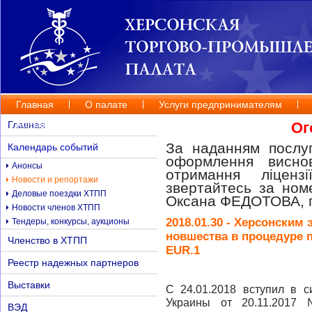
Главная
О палате
Услуги предпринимателям
Контакты
Главная
Ог
За наданням послуг
Календарь событий
оформлення висно
Анонсы
отримання ліценз
Новости и репортажи
звертайтесь за но
Деловые поездки ХТПП
Оксана ФЕДОТОВА, п
Новости членов ХТПП
2018.01.30 - Херсонским
Тендеры, конкурсы, аукционы
новшества в процедуре
Членство в ХТПП
EUR.1
Реестр надежных партнеров
Выставки
С 24.01.2018 вступил в 
Украины от 20.11.2017
ВЭД