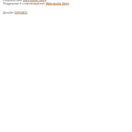
Разработано
Web-studio Glory
.
Поддержка и сопровождение
Web-studio Glory
.
Дизайн
GRADES
.