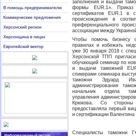
заполнения и выдачи тамо
формы EUR.1». Приказ
В помощь предпринимателю
сертификатов EUR.1 в с
Коммерческие предложения
происхождения в соотве
преференциального прои
Херсонский регион
ассоциации между Украиной
Херсонщина в лицах
Чтобы помочь бизнесу с
правилах и избежать нед
Европейский вектор
уже 30 января 2018 г. сп
Херсонской ТПП пригласи
обучающий семинар по нов
и выдачи таможней EUR
спикерами семинара высту
таможни Эдуард Иван
администрирования тамо
начальник отдела тамо
управления администриро
Крюкова. Со стороны
предоставляла первый виц
и сертификации Валентина 
Специалисты таможни ГФ
Информационный ресурс