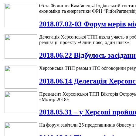
05 та 06 липня Кам’янець-Подільський гостин
економіки та енергетики ФРН “FitforPartnersh
2018.07.02-03 Форум мерів мі
Делегація Херсонської ТПП взяла участь в робо
реалізації проекту «Один пояс, один шлях».
2018.06.22 Відбулось засідан
Херсонська ТПП разом з ITC обговорили резуль
2018.06.14 Делегація Херсон
Президент Херсонської ТПП Вікторія Остроум
«Мозир-2018»
2018.05.31 – у Херсоні про
На форум завітали 25 представників бізнесу