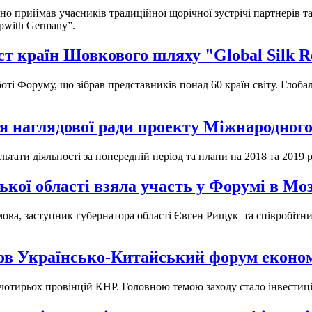
но приймав учасників традиційної щорічної зустрічі партнерів
ipwith Germany”.
ст країн Шовкового шляху "Global Silk R
ті Форуму, що зібрав представників понад 60 країн світу. Глобал
ня наглядової ради проекту Міжнародного
тати діяльності за попередній період та плани на 2018 та 2019 
ської області взяла участь у Форумі в М
ова, заступник губернатора області Євген Рищук та співробітн
йшов Українсько-Китайський форум еконо
 з чотирьох провінцій КНР. Головною темою заходу стало інвест