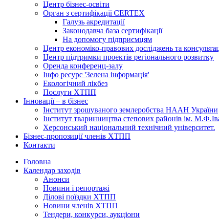
Центр бізнес-освіти
Орган з сертифікації CERTEX
Галузь акредитації
Законодавча база сертифікації
На допомогу підприємцям
Центр економіко-правових досліджень та консульта
Центр підтримки проектів регіонального розвитку
Оренда конференц-залу
Інфо ресурс 'Зелена інформація'
Екологічний лікбез
Послуги ХТПП
Інновації – в бізнес
Інститут зрошуваного землеробства НААН України
Інститут тваринництва степових районів ім. М.Ф.І
Херсонський національний технічний університет.
Бізнес-пропозиції членів ХТПП
Контакти
Головна
Календар заходів
Анонси
Новини і репортажі
Ділові поїздки ХТПП
Новини членів ХТПП
Тендери, конкурси, аукціони