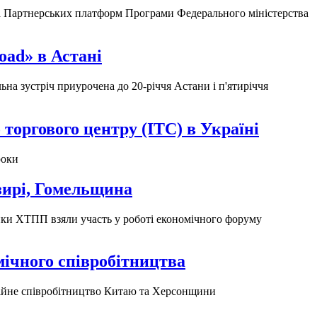
 та Партнерських платформ Програми Федерального міністерства
oad» в Астані
ьна зустріч приурочена до 20-річчя Астани і п'ятиріччя
 торгового центру (ITC) в Україні
роки
озирі, Гомельщина
ики ХТПП взяли участь у роботі економічного форуму
мічного співробітництва
иційне співробітництво Китаю та Херсонщини