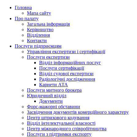
Головна
Мапа сайту
Про палату
Загальна інформація
Керівництво
Відділення
Контакти
Послуги підприємцям
Управління експертизи і сертифікації
Послуги експертизи
Відділ інформаційних послуг
Послуги сертифікації
Відділ судової експертизи
Радіологічні дослідженння
Карнети АТА
Послуги митного брокера
Юридичний відділ
Документи
Форс-мажорні обставини
Засвідчення документів комерційного характеру
Центр штрихового кодування
Відділ інтелектуальної власності
Центр міжнародного співробітництва
Послуги з підтримки експорту