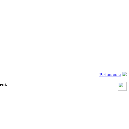
Всі анонси
ені.