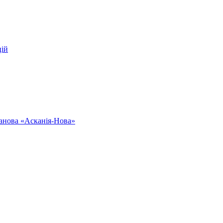
цій
ванова «Асканія-Нова»