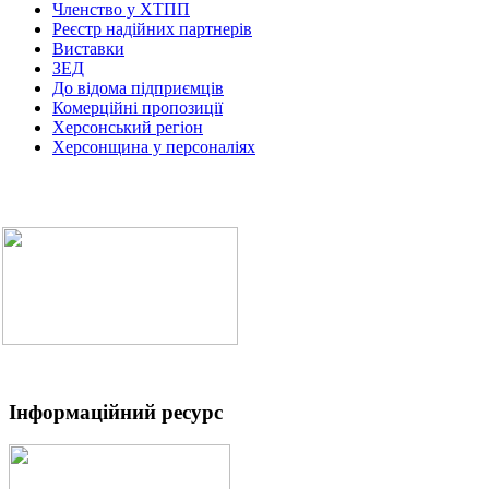
Членство у ХТПП
Реєстр надійних партнерів
Виставки
ЗЕД
До відома підприємців
Комерційні пропозиції
Херсонський регіон
Херсонщина у персоналіях
Інформаційний ресурс