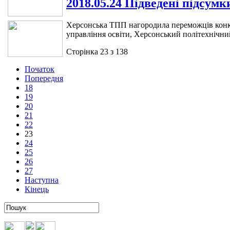
2018.05.24 Підведені підсум
Херсонська ТПП нагородила переможців конкур
управління освіти, Херсонський політехнічни
Сторінка 23 з 138
Початок
Попередня
18
19
20
21
22
23
24
25
26
27
Наступна
Кінець